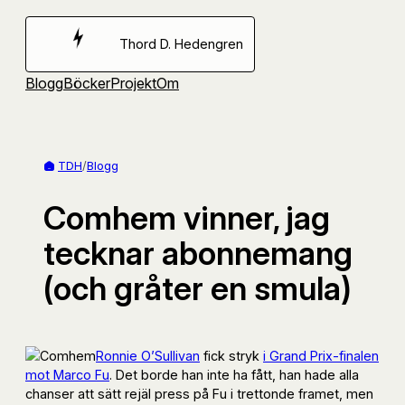
Hoppa
till
Thord D. Hedengren
innehåll
Blogg
Böcker
Projekt
Om
TDH
/
Blogg
Comhem vinner, jag
tecknar abonnemang
(och gråter en smula)
Ronnie O’Sullivan
fick stryk
i Grand Prix-finalen
mot Marco Fu
. Det borde han inte ha fått, han hade alla
chanser att sätt rejäl press på Fu i trettonde framet, men