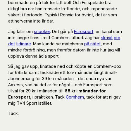
bommade en på tok för lätt boll. Och Fu spelade bra,
riktigt bra när han rensade trettonde, och imponerande
säkert i fjortonde. Typiskt Ronnie för övrigt, det är som
att nerverna inte är där.
Jag talar om
snooker
. Det går på
Eurosport
, en kanal som
inte längre finns i mitt Comhem-utbud. Jag har
skrivit
om
det
tidigare
. Man kunde se matcherna
på nätet
, med
mindre fördröjning, men framför datorn är inte hur jag vill
uppleva denna ädla sport.
Så jag gav upp, knatade ned och köpte en Comhem-box
för 695 kr samt tecknade ett tolv månader långt Small-
abonnemang för 39 kr i månaden – det enda nya var
Axxess, vad nu det är för något – och Eurosport som
tillval för 29 kr i månaden till.
68 kr i månaden för
Eurosport
, i praktiken. Tack
Comhem
, tack för att ni gav
mig TV4 Sport istället.
Tack.