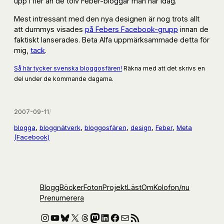
upp i fler än de tolv Feber-bloggar man har idag.
Mest intressant med den nya designen är nog trots allt
att dummys visades
på Febers Facebook-grupp
innan de
faktiskt lanserades. Beta Alfa uppmärksammade detta för
mig,
tack
.
Så här tycker svenska bloggosfären!
Räkna med att det skrivs en
del under de kommande dagarna.
2007-09-11
/
blogga
, 
bloggnätverk
, 
bloggosfären
, 
design
, 
Feber
, 
Meta
(Facebook)
Blogg
Böcker
Foton
Projekt
Läst
Om
Kolofon
/nu
Prenumerera
Instagram
YouTube
Bluesky
X
Threads
Mastodon
LinkedIn
Facebook
E-post
RSS-flöde