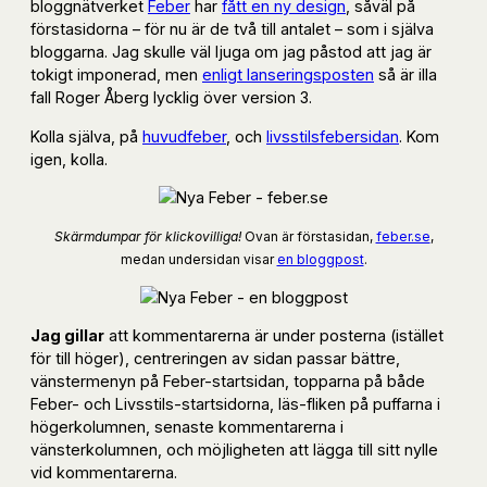
bloggnätverket
Feber
har
fått en ny design
, såväl på
förstasidorna – för nu är de två till antalet – som i själva
bloggarna. Jag skulle väl ljuga om jag påstod att jag är
tokigt imponerad, men
enligt lanseringsposten
så är illa
fall Roger Åberg lycklig över version 3.
Kolla själva, på
huvudfeber
, och
livsstilsfebersidan
. Kom
igen, kolla.
Skärmdumpar för klickovilliga!
Ovan är förstasidan,
feber.se
,
medan undersidan visar
en bloggpost
.
Jag gillar
att kommentarerna är under posterna (istället
för till höger), centreringen av sidan passar bättre,
vänstermenyn på Feber-startsidan, topparna på både
Feber- och Livsstils-startsidorna, läs-fliken på puffarna i
högerkolumnen, senaste kommentarerna i
vänsterkolumnen, och möjligheten att lägga till sitt nylle
vid kommentarerna.