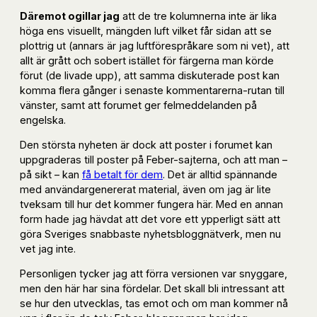
Däremot ogillar jag
att de tre kolumnerna inte är lika
höga ens visuellt, mängden luft vilket får sidan att se
plottrig ut (annars är jag luftförespråkare som ni vet), att
allt är grått och sobert istället för färgerna man körde
förut (de livade upp), att samma diskuterade post kan
komma flera gånger i senaste kommentarerna-rutan till
vänster, samt att forumet ger felmeddelanden på
engelska.
Den största nyheten är dock att poster i forumet kan
uppgraderas till poster på Feber-sajterna, och att man –
på sikt – kan
få betalt för dem
. Det är alltid spännande
med användargenererat material, även om jag är lite
tveksam till hur det kommer fungera här. Med en annan
form hade jag hävdat att det vore ett ypperligt sätt att
göra Sveriges snabbaste nyhetsbloggnätverk, men nu
vet jag inte.
Personligen tycker jag att förra versionen var snyggare,
men den här har sina fördelar. Det skall bli intressant att
se hur den utvecklas, tas emot och om man kommer nå