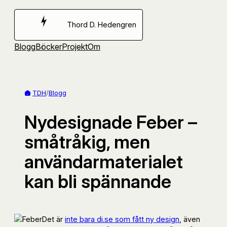
Hoppa
till
Thord D. Hedengren
innehåll
Blogg
Böcker
Projekt
Om
TDH
/
Blogg
Nydesignade Feber –
småtråkig, men
användarmaterialet
kan bli spännande
Det är
inte bara di.se som fått ny design
, även