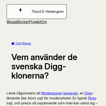
Hoppa
till
Thord D. Hedengren
innehåll
Blogg
Böcker
Projekt
Om
TDH
/
Blogg
Vem använder de
svenska Digg-
klonerna?
Läste någonstans att
Modetoppen
lanserats
, en
Digg
-
liknande (läs: klon) sajt för modenyheter. En typisk
Pligg
-
sajt, och precis så ospännande som man kan vänta sig –