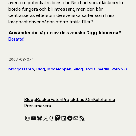
även om potentialen finns där. Nischad social länkmedia
borde fungera och bli intressant, men den bör
centraliseras eftersom de svenska sajter som finns
knappast driver någon större trafik. Eller?
Använder du någon av de svenska Digg-klonerna?
Berätta!
2007-08-07
/
bloggosfären
, 
Digg
, 
Modetoppen
, 
Pligg
, 
social media
, 
web 2.0
Blogg
Böcker
Foton
Projekt
Läst
Om
Kolofon
/nu
Prenumerera
Instagram
YouTube
Bluesky
X
Threads
Mastodon
LinkedIn
Facebook
E-post
RSS-flöde