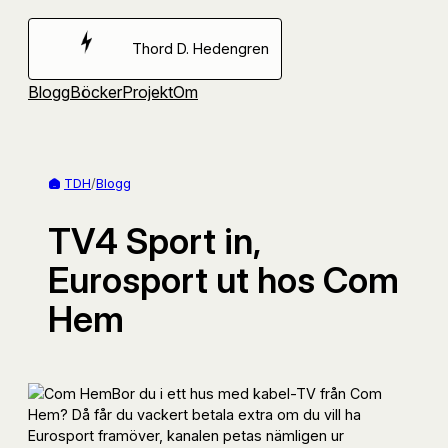
Hoppa
till
Thord D. Hedengren
innehåll
Blogg
Böcker
Projekt
Om
TDH
/
Blogg
TV4 Sport in,
Eurosport ut hos Com
Hem
Bor du i ett hus med kabel-TV från Com
Hem? Då får du vackert betala extra om du vill ha
Eurosport framöver, kanalen petas nämligen ur