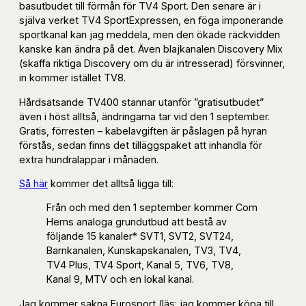
basutbudet till förmån för TV4 Sport. Den senare är i
själva verket TV4 SportExpressen, en föga imponerande
sportkanal kan jag meddela, men den ökade räckvidden
kanske kan ändra på det. Även blajkanalen Discovery Mix
(skaffa riktiga Discovery om du är intresserad) försvinner,
in kommer istället TV8.
Hårdsatsande TV400 stannar utanför ”gratisutbudet”
även i höst alltså, ändringarna tar vid den 1 september.
Gratis, förresten – kabelavgiften är påslagen på hyran
förstås, sedan finns det tilläggspaket att inhandla för
extra hundralappar i månaden.
Så här
kommer det alltså ligga till:
Från och med den 1 september kommer Com
Hems analoga grundutbud att bestå av
följande 15 kanaler* SVT1, SVT2, SVT24,
Barnkanalen, Kunskapskanalen, TV3, TV4,
TV4 Plus, TV4 Sport, Kanal 5, TV6, TV8,
Kanal 9, MTV och en lokal kanal.
Jag kommer sakna Eurosport (läs: jag kommer köpa till