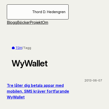
Hoppa
till
Thord D. Hedengren
innehåll
Blogg
Böcker
Projekt
Om
TDH
/
Tagg
WyWallet
2013-06-07
Tre låter dig betala appar med
mobilen, SMS kräver fortfarande
WyWallet