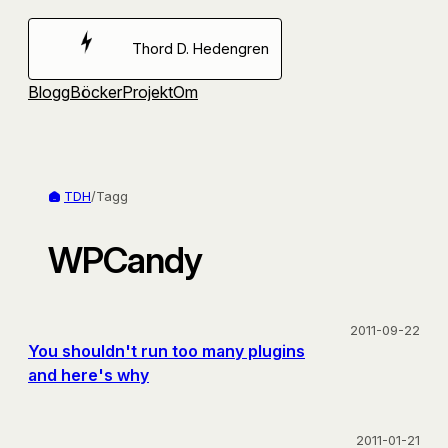
Hoppa
till
Thord D. Hedengren
innehåll
Blogg
Böcker
Projekt
Om
TDH
/
Tagg
WPCandy
2011-09-22
You shouldn't run too many plugins
and here's why
2011-01-21