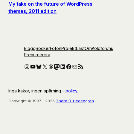
My take on the future of WordPress
themes, 2011 edition
Blogg
Böcker
Foton
Projekt
Läst
Om
Kolofon
/nu
Prenumerera
Instagram
YouTube
Bluesky
X
Threads
Mastodon
LinkedIn
Facebook
E-post
RSS-flöde
Inga kakor, ingen spårning –
policy
.
Copyright © 1997—2026
Thord D. Hedengren