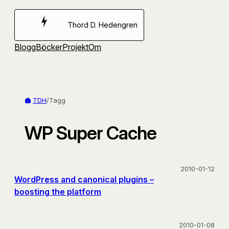
Hoppa
till
Thord D. Hedengren
innehåll
Blogg
Böcker
Projekt
Om
TDH
/
Tagg
WP Super Cache
2010-01-12
WordPress and canonical plugins –
boosting the platform
2010-01-08