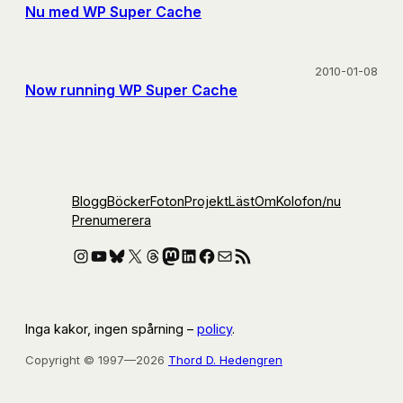
Nu med WP Super Cache
2010-01-08
Now running WP Super Cache
Blogg
Böcker
Foton
Projekt
Läst
Om
Kolofon
/nu
Prenumerera
Instagram
YouTube
Bluesky
X
Threads
Mastodon
LinkedIn
Facebook
E-post
RSS-flöde
Inga kakor, ingen spårning –
policy
.
Copyright © 1997—2026
Thord D. Hedengren