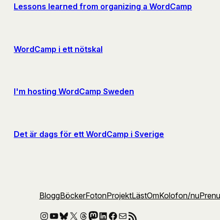
Lessons learned from organizing a WordCamp
WordCamp i ett nötskal
I'm hosting WordCamp Sweden
Det är dags för ett WordCamp i Sverige
Blogg
Böcker
Foton
Projekt
Läst
Om
Kolofon
/nu
Pren
Instagram
YouTube
Bluesky
X
Threads
Mastodon
LinkedIn
Facebook
E-post
RSS-flöde