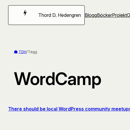
Hoppa
till
Thord D. Hedengren
Blogg
Böcker
Projekt
innehåll
TDH
/
Tagg
WordCamp
There should be local WordPress community meetup