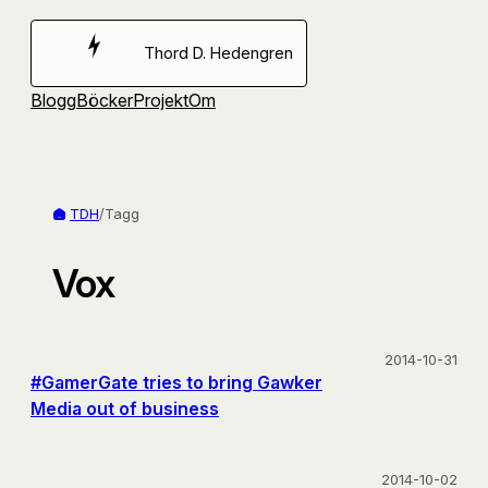
Hoppa
till
Thord D. Hedengren
innehåll
Blogg
Böcker
Projekt
Om
TDH
/
Tagg
Vox
2014-10-31
#GamerGate tries to bring Gawker
Media out of business
2014-10-02