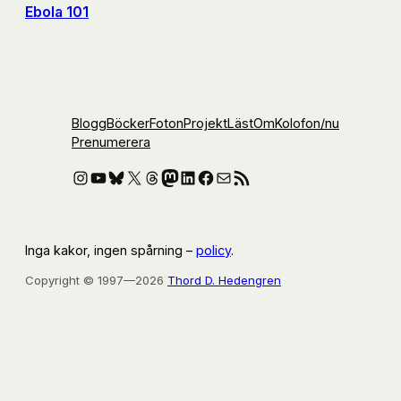
Ebola 101
Blogg
Böcker
Foton
Projekt
Läst
Om
Kolofon
/nu
Prenumerera
Instagram
YouTube
Bluesky
X
Threads
Mastodon
LinkedIn
Facebook
E-post
RSS-flöde
Inga kakor, ingen spårning –
policy
.
Copyright © 1997—2026
Thord D. Hedengren