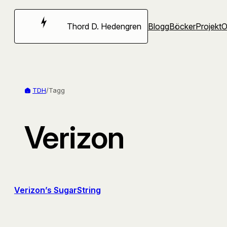
Hoppa
till
Thord D. Hedengren
Blogg
Böcker
Projekt
innehåll
TDH
/
Tagg
Verizon
Verizon’s SugarString