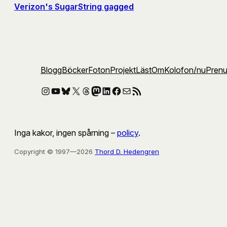
Verizon's SugarString gagged
Blogg
Böcker
Foton
Projekt
Läst
Om
Kolofon
/nu
Pren
Instagram
YouTube
Bluesky
X
Threads
Mastodon
LinkedIn
Facebook
E-post
RSS-flöde
Inga kakor, ingen spårning –
policy
.
Copyright © 1997—2026
Thord D. Hedengren