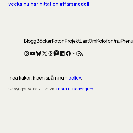
vecka.nu har hittat en affärsmodell
Blogg
Böcker
Foton
Projekt
Läst
Om
Kolofon
/nu
Pren
Instagram
YouTube
Bluesky
X
Threads
Mastodon
LinkedIn
Facebook
E-post
RSS-flöde
Inga kakor, ingen spårning –
policy
.
Copyright © 1997—2026
Thord D. Hedengren