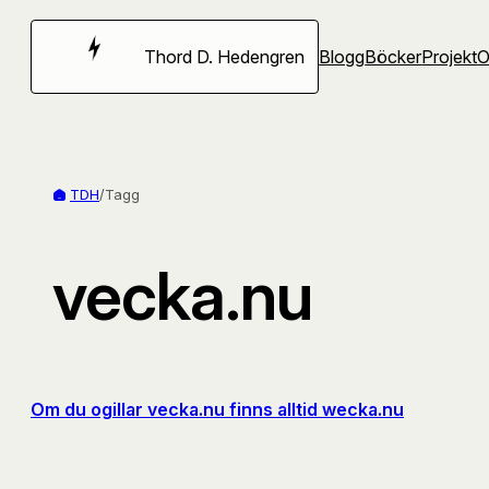
Hoppa
till
Thord D. Hedengren
Blogg
Böcker
Projekt
innehåll
TDH
/
Tagg
vecka.nu
Om du ogillar vecka.nu finns alltid wecka.nu