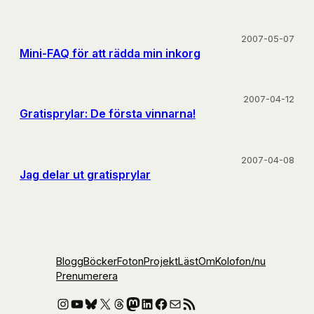
2007-05-07
Mini-FAQ för att rädda min inkorg
2007-04-12
Gratisprylar: De första vinnarna!
2007-04-08
Jag delar ut gratisprylar
Blogg
Böcker
Foton
Projekt
Läst
Om
Kolofon
/nu
Prenumerera
Instagram
YouTube
Bluesky
X
Threads
Mastodon
LinkedIn
Facebook
E-post
RSS-flöde