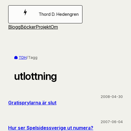
Hoppa
till
Thord D. Hedengren
innehåll
Blogg
Böcker
Projekt
Om
TDH
/
Tagg
utlottning
2008-04-30
Gratisprylarna är slut
2007-06-04
Hur ser Spelsidessverige ut numera?