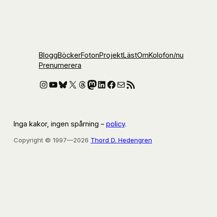
Blogg
Böcker
Foton
Projekt
Läst
Om
Kolofon
/nu
Prenumerera
Instagram
YouTube
Bluesky
X
Threads
Mastodon
LinkedIn
Facebook
E-post
RSS-flöde
Inga kakor, ingen spårning –
policy
.
Copyright © 1997—2026
Thord D. Hedengren