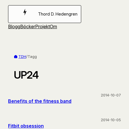
Hoppa
till
Thord D. Hedengren
innehåll
Blogg
Böcker
Projekt
Om
TDH
/
Tagg
UP24
2014-10-07
Benefits of the fitness band
2014-10-05
Fitbit obsession