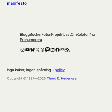
manifesto
Blogg
Böcker
Foton
Projekt
Läst
Om
Kolofon
/nu
Prenumerera
Instagram
YouTube
Bluesky
X
Threads
Mastodon
LinkedIn
Facebook
E-post
RSS-flöde
Inga kakor, ingen spårning –
policy
.
Copyright © 1997—2026
Thord D. Hedengren