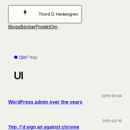
Hoppa
till
Thord D. Hedengren
innehåll
Blogg
Böcker
Projekt
Om
TDH
/
Tagg
UI
2015-01-04
WordPress admin over the years
2011-02-10
Yep, I'd sign an against chrome