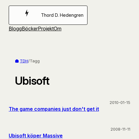
Hoppa
till
Thord D. Hedengren
innehåll
Blogg
Böcker
Projekt
Om
TDH
/
Tagg
Ubisoft
2010-01-15
The game companies just don't get it
2008-11-11
Ubisoft köper Massive