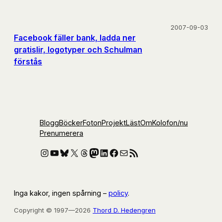
2007-09-03
Facebook fäller bank, ladda ner
gratislir, logotyper och Schulman
förstås
Blogg
Böcker
Foton
Projekt
Läst
Om
Kolofon
/nu
Prenumerera
Instagram
YouTube
Bluesky
X
Threads
Mastodon
LinkedIn
Facebook
E-post
RSS-flöde
Inga kakor, ingen spårning –
policy
.
Copyright © 1997—2026
Thord D. Hedengren