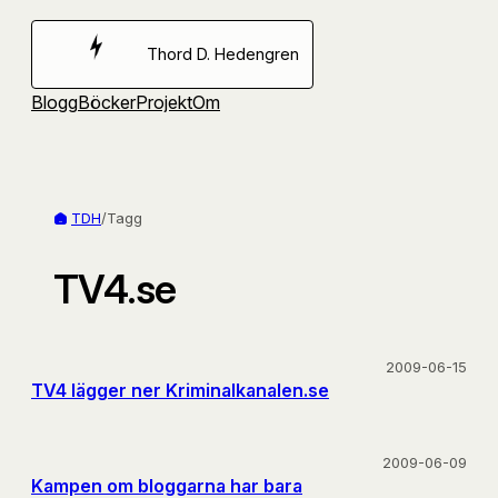
Hoppa
till
Thord D. Hedengren
innehåll
Blogg
Böcker
Projekt
Om
TDH
/
Tagg
TV4.se
2009-06-15
TV4 lägger ner Kriminalkanalen.se
2009-06-09
Kampen om bloggarna har bara