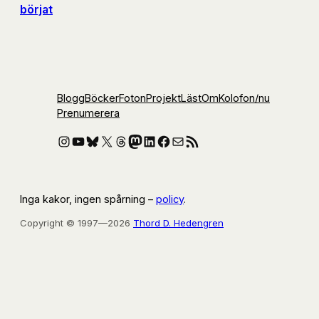
börjat
Blogg
Böcker
Foton
Projekt
Läst
Om
Kolofon
/nu
Prenumerera
Instagram
YouTube
Bluesky
X
Threads
Mastodon
LinkedIn
Facebook
E-post
RSS-flöde
Inga kakor, ingen spårning –
policy
.
Copyright © 1997—2026
Thord D. Hedengren