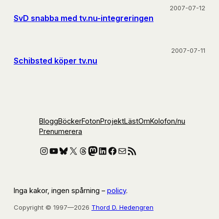
2007-07-12
SvD snabba med tv.nu-integreringen
2007-07-11
Schibsted köper tv.nu
Blogg
Böcker
Foton
Projekt
Läst
Om
Kolofon
/nu
Prenumerera
Instagram
YouTube
Bluesky
X
Threads
Mastodon
LinkedIn
Facebook
E-post
RSS-flöde
Inga kakor, ingen spårning –
policy
.
Copyright © 1997—2026
Thord D. Hedengren