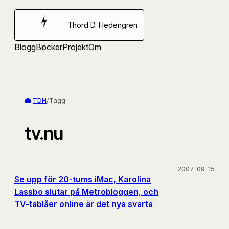
Hoppa
till
Thord D. Hedengren
innehåll
Blogg
Böcker
Projekt
Om
TDH
/
Tagg
tv.nu
2007-09-15
Se upp för 20-tums iMac, Karolina
Lassbo slutar på Metrobloggen, och
TV-tablåer online är det nya svarta