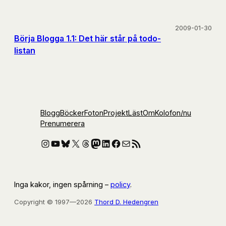
2009-01-30
Börja Blogga 1.1: Det här står på todo-
listan
Blogg
Böcker
Foton
Projekt
Läst
Om
Kolofon
/nu
Prenumerera
Instagram
YouTube
Bluesky
X
Threads
Mastodon
LinkedIn
Facebook
E-post
RSS-flöde
Inga kakor, ingen spårning –
policy
.
Copyright © 1997—2026
Thord D. Hedengren