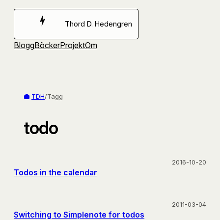
Hoppa
till
Thord D. Hedengren
innehåll
Blogg
Böcker
Projekt
Om
TDH
/
Tagg
todo
2016-10-20
Todos in the calendar
2011-03-04
Switching to Simplenote for todos