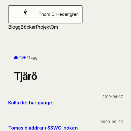
Hoppa
till
Thord D. Hedengren
innehåll
Blogg
Böcker
Projekt
Om
TDH
/
Tagg
Tjärö
2010-06-17
Kolla det här gänget
2009-09-29
Tomas bläddrar i SSWC-boken