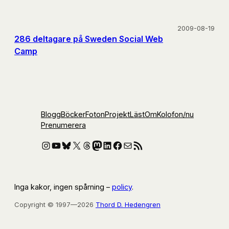
2009-08-19
286 deltagare på Sweden Social Web
Camp
Blogg
Böcker
Foton
Projekt
Läst
Om
Kolofon
/nu
Prenumerera
Instagram
YouTube
Bluesky
X
Threads
Mastodon
LinkedIn
Facebook
E-post
RSS-flöde
Inga kakor, ingen spårning –
policy
.
Copyright © 1997—2026
Thord D. Hedengren