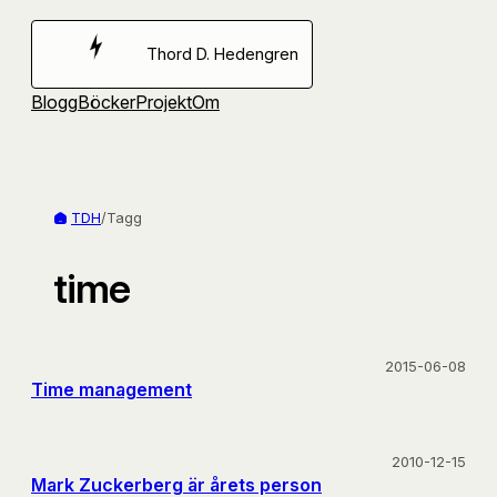
Hoppa
till
Thord D. Hedengren
innehåll
Blogg
Böcker
Projekt
Om
TDH
/
Tagg
time
2015-06-08
Time management
2010-12-15
Mark Zuckerberg är årets person