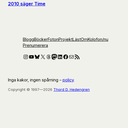
2010 säger Time
Blogg
Böcker
Foton
Projekt
Läst
Om
Kolofon
/nu
Prenumerera
Instagram
YouTube
Bluesky
X
Threads
Mastodon
LinkedIn
Facebook
E-post
RSS-flöde
Inga kakor, ingen spårning –
policy
.
Copyright © 1997—2026
Thord D. Hedengren