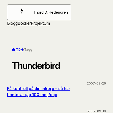
Hoppa
till
Thord D. Hedengren
innehåll
Blogg
Böcker
Projekt
Om
TDH
/
Tagg
Thunderbird
2007-09-26
Få kontroll på din inkorg – så här
hanterar jag 100 mejl/dag
2007-09-19