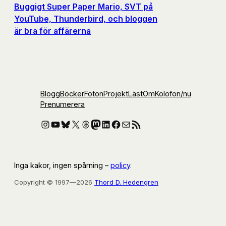
Buggigt Super Paper Mario, SVT på
YouTube, Thunderbird, och bloggen
är bra för affärerna
Blogg
Böcker
Foton
Projekt
Läst
Om
Kolofon
/nu
Prenumerera
Instagram
YouTube
Bluesky
X
Threads
Mastodon
LinkedIn
Facebook
E-post
RSS-flöde
Inga kakor, ingen spårning –
policy
.
Copyright © 1997—2026
Thord D. Hedengren