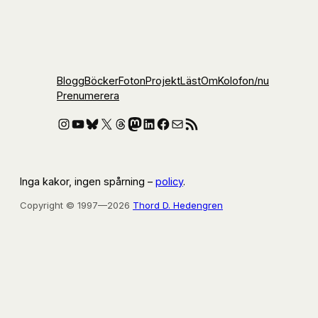
Blogg
Böcker
Foton
Projekt
Läst
Om
Kolofon
/nu
Prenumerera
Instagram
YouTube
Bluesky
X
Threads
Mastodon
LinkedIn
Facebook
E-post
RSS-flöde
Inga kakor, ingen spårning –
policy
.
Copyright © 1997—2026
Thord D. Hedengren