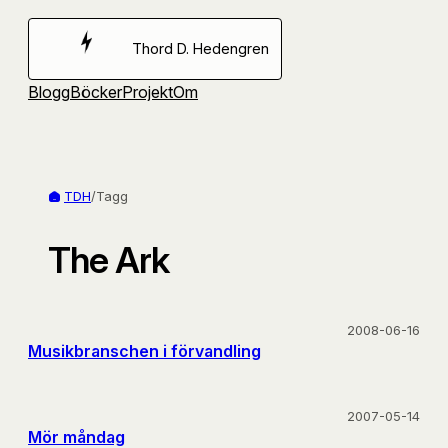
Hoppa
till
Thord D. Hedengren
innehåll
Blogg
Böcker
Projekt
Om
TDH
/
Tagg
The Ark
2008-06-16
Musikbranschen i förvandling
2007-05-14
Mör måndag