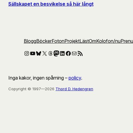
Sällskapet en besvikelse så här långt
Blogg
Böcker
Foton
Projekt
Läst
Om
Kolofon
/nu
Pren
Instagram
YouTube
Bluesky
X
Threads
Mastodon
LinkedIn
Facebook
E-post
RSS-flöde
Inga kakor, ingen spårning –
policy
.
Copyright © 1997—2026
Thord D. Hedengren