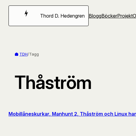
Hoppa
till
Thord D. Hedengren
Blogg
Böcker
Projekt
innehåll
TDH
/
Tagg
Thåström
Mobillåneskurkar, Manhunt 2, Thåström och Linux ham