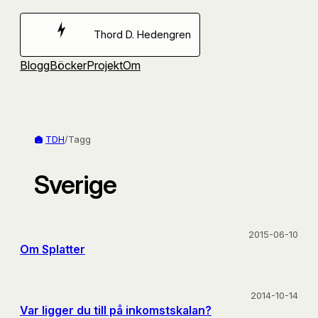
Hoppa
till
Thord D. Hedengren
innehåll
Blogg
Böcker
Projekt
Om
TDH
/
Tagg
Sverige
2015-06-10
Om Splatter
2014-10-14
Var ligger du till på inkomstskalan?