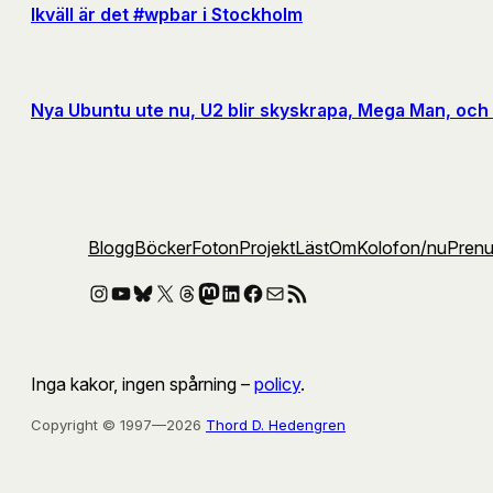
Ikväll är det #wpbar i Stockholm
Nya Ubuntu ute nu, U2 blir skyskrapa, Mega Man, och 
Blogg
Böcker
Foton
Projekt
Läst
Om
Kolofon
/nu
Pren
Instagram
YouTube
Bluesky
X
Threads
Mastodon
LinkedIn
Facebook
E-post
RSS-flöde
Inga kakor, ingen spårning –
policy
.
Copyright © 1997—2026
Thord D. Hedengren