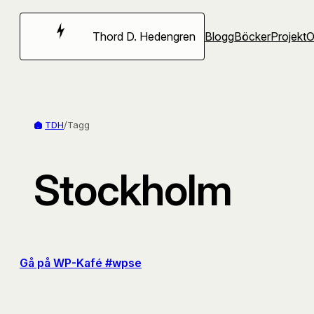
Hoppa
till
Thord D. Hedengren
Blogg
Böcker
Projekt
innehåll
TDH
/
Tagg
Stockholm
Gå på WP-Kafé #wpse