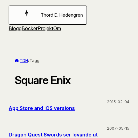
Hoppa
till
Thord D. Hedengren
innehåll
Blogg
Böcker
Projekt
Om
TDH
/
Tagg
Square Enix
2015-02-04
App Store and iOS versions
2007-05-15
Dragon Quest Swords ser lovande ut