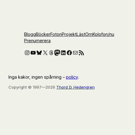
Blogg
Böcker
Foton
Projekt
Läst
Om
Kolofon
/nu
Prenumerera
Instagram
YouTube
Bluesky
X
Threads
Mastodon
LinkedIn
Facebook
E-post
RSS-flöde
Inga kakor, ingen spårning –
policy
.
Copyright © 1997—2026
Thord D. Hedengren