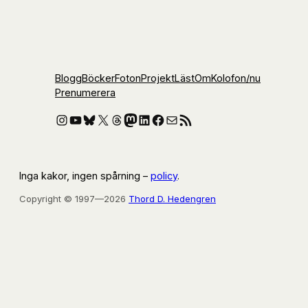
Blogg
Böcker
Foton
Projekt
Läst
Om
Kolofon
/nu
Prenumerera
Instagram
YouTube
Bluesky
X
Threads
Mastodon
LinkedIn
Facebook
E-post
RSS-flöde
Inga kakor, ingen spårning –
policy
.
Copyright © 1997—2026
Thord D. Hedengren