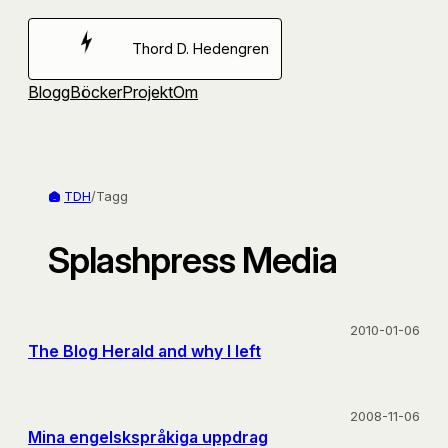
Hoppa
till
Thord D. Hedengren
innehåll
Blogg
Böcker
Projekt
Om
TDH
/
Tagg
Splashpress Media
2010-01-06
The Blog Herald and why I left
2008-11-06
Mina engelskspråkiga uppdrag