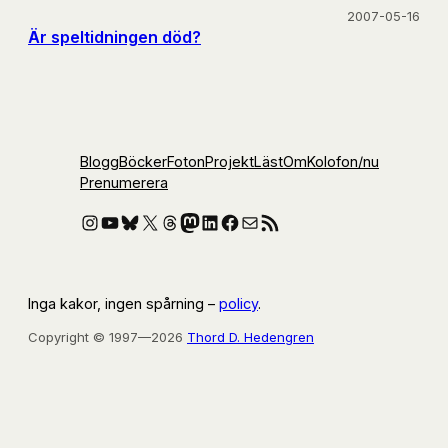
2007-05-16
Är speltidningen död?
Blogg
Böcker
Foton
Projekt
Läst
Om
Kolofon
/nu
Prenumerera
Instagram
YouTube
Bluesky
X
Threads
Mastodon
LinkedIn
Facebook
E-post
RSS-flöde
Inga kakor, ingen spårning –
policy
.
Copyright © 1997—2026
Thord D. Hedengren