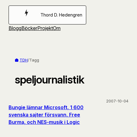
Hoppa
till
Thord D. Hedengren
innehåll
Blogg
Böcker
Projekt
Om
TDH
/
Tagg
speljournalistik
2007-10-04
Bungie lämnar Microsoft, 1 600
svenska sajter försvann, Free
Burma, och NES-musik i Logic