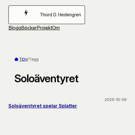
Hoppa
till
Thord D. Hedengren
innehåll
Blogg
Böcker
Projekt
Om
TDH
/
Tagg
Soloäventyret
2025-10-09
Soloäventyret spelar Splatter