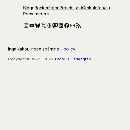
Blogg
Böcker
Foton
Projekt
Läst
Om
Kolofon
/nu
Prenumerera
Instagram
YouTube
Bluesky
X
Threads
Mastodon
LinkedIn
Facebook
E-post
RSS-flöde
Inga kakor, ingen spårning –
policy
.
Copyright © 1997—2026
Thord D. Hedengren