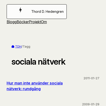
Hoppa
till
Thord D. Hedengren
innehåll
Blogg
Böcker
Projekt
Om
TDH
/
Tagg
sociala nätverk
2011-01-27
Hur man inte använder sociala
nätverk: rundgång
2009-01-29