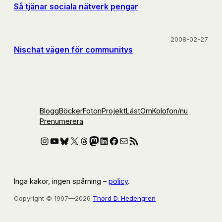
Så tjänar sociala nätverk pengar
2008-02-27
Nischat vägen för communitys
Blogg
Böcker
Foton
Projekt
Läst
Om
Kolofon
/nu
Prenumerera
Instagram
YouTube
Bluesky
X
Threads
Mastodon
LinkedIn
Facebook
E-post
RSS-flöde
Inga kakor, ingen spårning –
policy
.
Copyright © 1997—2026
Thord D. Hedengren