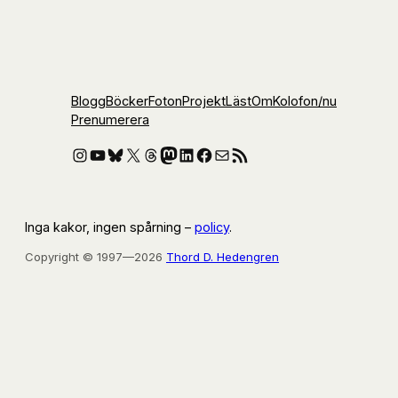
Blogg
Böcker
Foton
Projekt
Läst
Om
Kolofon
/nu
Prenumerera
Instagram
YouTube
Bluesky
X
Threads
Mastodon
LinkedIn
Facebook
E-post
RSS-flöde
Inga kakor, ingen spårning –
policy
.
Copyright © 1997—2026
Thord D. Hedengren