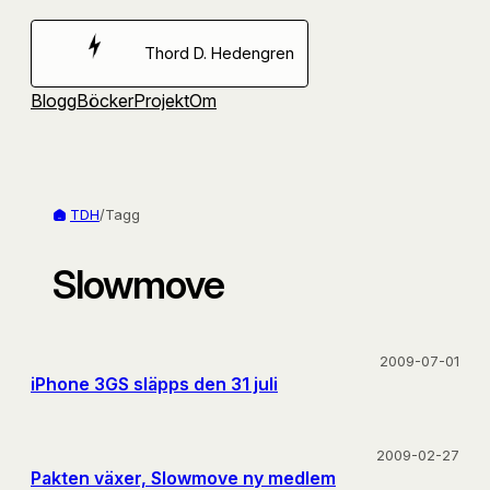
Hoppa
till
Thord D. Hedengren
innehåll
Blogg
Böcker
Projekt
Om
TDH
/
Tagg
Slowmove
2009-07-01
iPhone 3GS släpps den 31 juli
2009-02-27
Pakten växer, Slowmove ny medlem