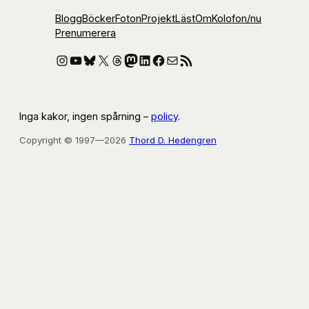
Blogg
Böcker
Foton
Projekt
Läst
Om
Kolofon
/nu
Prenumerera
Instagram
YouTube
Bluesky
X
Threads
Mastodon
LinkedIn
Facebook
E-post
RSS-flöde
Inga kakor, ingen spårning –
policy
.
Copyright © 1997—2026
Thord D. Hedengren