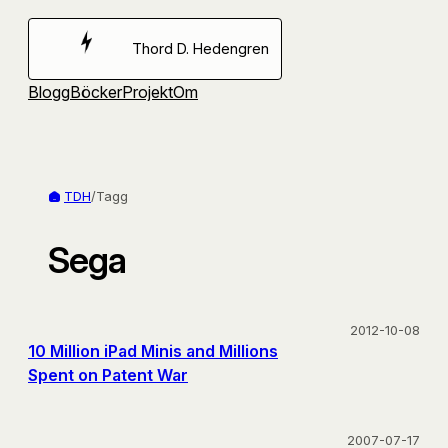
Hoppa
till
Thord D. Hedengren
innehåll
Blogg
Böcker
Projekt
Om
TDH
/
Tagg
Sega
2012-10-08
10 Million iPad Minis and Millions
Spent on Patent War
2007-07-17