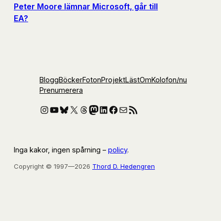
Peter Moore lämnar Microsoft, går till
EA?
Blogg
Böcker
Foton
Projekt
Läst
Om
Kolofon
/nu
Prenumerera
Instagram
YouTube
Bluesky
X
Threads
Mastodon
LinkedIn
Facebook
E-post
RSS-flöde
Inga kakor, ingen spårning –
policy
.
Copyright © 1997—2026
Thord D. Hedengren