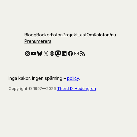
Blogg
Böcker
Foton
Projekt
Läst
Om
Kolofon
/nu
Prenumerera
Instagram
YouTube
Bluesky
X
Threads
Mastodon
LinkedIn
Facebook
E-post
RSS-flöde
Inga kakor, ingen spårning –
policy
.
Copyright © 1997—2026
Thord D. Hedengren