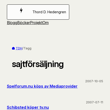
Hoppa
till
Thord D. Hedengren
innehåll
Blogg
Böcker
Projekt
Om
TDH
/
Tagg
sajtförsäljning
2007-10-05
Spelforum.nu köps av Mediaprovider
2007-07-11
Schibsted köper tv.nu