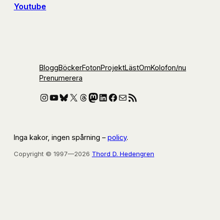
Youtube
Blogg
Böcker
Foton
Projekt
Läst
Om
Kolofon
/nu
Prenumerera
Instagram
YouTube
Bluesky
X
Threads
Mastodon
LinkedIn
Facebook
E-post
RSS-flöde
Inga kakor, ingen spårning –
policy
.
Copyright © 1997—2026
Thord D. Hedengren