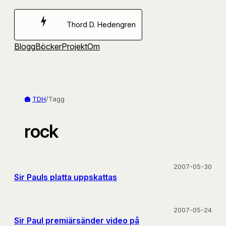
Hoppa
till
Thord D. Hedengren
innehåll
Blogg
Böcker
Projekt
Om
TDH
/
Tagg
rock
2007-05-30
Sir Pauls platta uppskattas
2007-05-24
Sir Paul premiärsänder video på