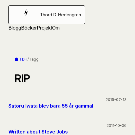
Hoppa
till
Thord D. Hedengren
innehåll
Blogg
Böcker
Projekt
Om
TDH
/
Tagg
RIP
2015-07-13
Satoru Iwata blev bara 55 år gammal
2011-10-06
Written about Steve Jobs