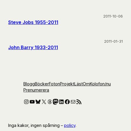
2011-10-06
Steve Jobs 1955-2011
2011-01-31
John Barry 1933-2011
Blogg
Böcker
Foton
Projekt
Läst
Om
Kolofon
/nu
Prenumerera
Instagram
YouTube
Bluesky
X
Threads
Mastodon
LinkedIn
Facebook
E-post
RSS-flöde
Inga kakor, ingen spårning –
policy
.