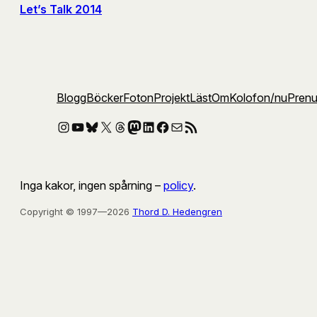
Let’s Talk 2014
Blogg
Böcker
Foton
Projekt
Läst
Om
Kolofon
/nu
Pren
Instagram
YouTube
Bluesky
X
Threads
Mastodon
LinkedIn
Facebook
E-post
RSS-flöde
Inga kakor, ingen spårning –
policy
.
Copyright © 1997—2026
Thord D. Hedengren