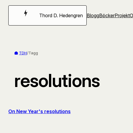
Hoppa
till
Thord D. Hedengren
Blogg
Böcker
Projekt
innehåll
TDH
/
Tagg
resolutions
On New Year's resolutions