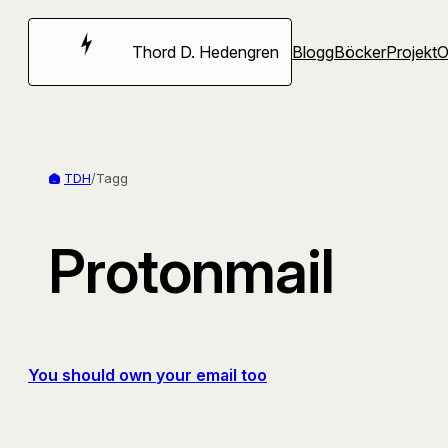
Hoppa
till
Thord D. Hedengren
Blogg
Böcker
Projekt
innehåll
TDH
/
Tagg
Protonmail
You should own your email too