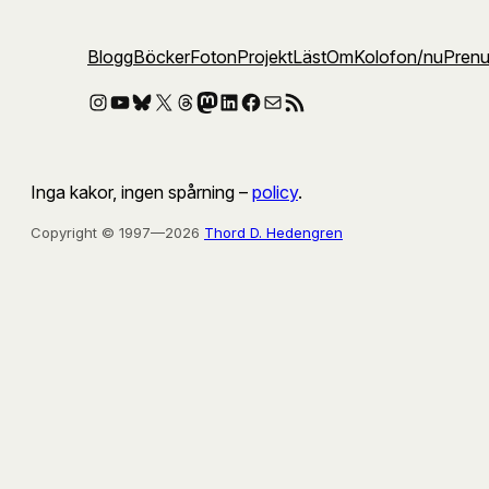
Blogg
Böcker
Foton
Projekt
Läst
Om
Kolofon
/nu
Pren
Instagram
YouTube
Bluesky
X
Threads
Mastodon
LinkedIn
Facebook
E-post
RSS-flöde
Inga kakor, ingen spårning –
policy
.
Copyright © 1997—2026
Thord D. Hedengren