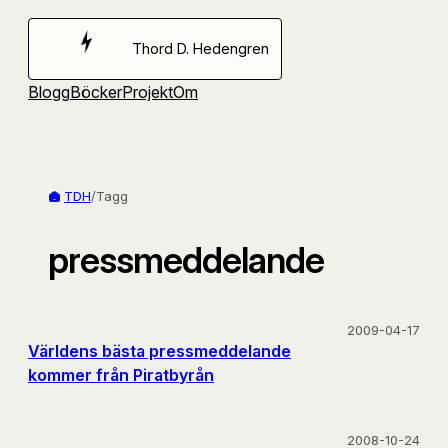
Hoppa
till
Thord D. Hedengren
innehåll
Blogg
Böcker
Projekt
Om
TDH
/
Tagg
pressmeddelande
2009-04-17
Världens bästa pressmeddelande
kommer från Piratbyrån
2008-10-24