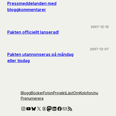
Pressmeddelanden med
bloggkommentarer
2007-12-10
Pakten officiellt lanserad!
2007-12-07
Pakten utannonseras på måndag
eller tisdag
Blogg
Böcker
Foton
Projekt
Läst
Om
Kolofon
/nu
Prenumerera
Instagram
YouTube
Bluesky
X
Threads
Mastodon
LinkedIn
Facebook
E-post
RSS-flöde