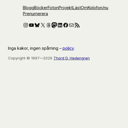
Blogg
Böcker
Foton
Projekt
Läst
Om
Kolofon
/nu
Prenumerera
Instagram
YouTube
Bluesky
X
Threads
Mastodon
LinkedIn
Facebook
E-post
RSS-flöde
Inga kakor, ingen spårning –
policy
.
Copyright © 1997—2026
Thord D. Hedengren