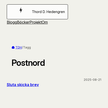
Hoppa
till
Thord D. Hedengren
innehåll
Blogg
Böcker
Projekt
Om
TDH
/
Tagg
Postnord
2025-08-21
Sluta skicka brev