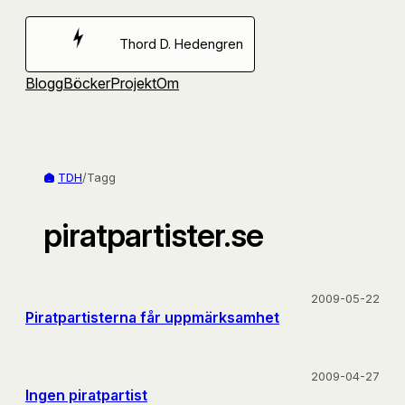
Hoppa
till
Thord D. Hedengren
innehåll
Blogg
Böcker
Projekt
Om
TDH
/
Tagg
piratpartister.se
2009-05-22
Piratpartisterna får uppmärksamhet
2009-04-27
Ingen piratpartist