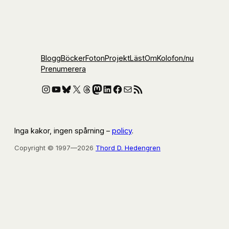
Blogg
Böcker
Foton
Projekt
Läst
Om
Kolofon
/nu
Prenumerera
Instagram
YouTube
Bluesky
X
Threads
Mastodon
LinkedIn
Facebook
E-post
RSS-flöde
Inga kakor, ingen spårning –
policy
.
Copyright © 1997—2026
Thord D. Hedengren