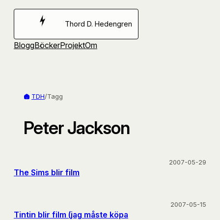
Hoppa
till
Thord D. Hedengren
innehåll
Blogg
Böcker
Projekt
Om
TDH
/
Tagg
Peter Jackson
2007-05-29
The Sims blir film
2007-05-15
Tintin blir film (jag måste köpa