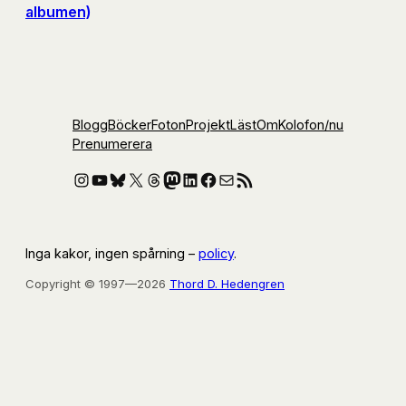
albumen)
Blogg
Böcker
Foton
Projekt
Läst
Om
Kolofon
/nu
Prenumerera
Instagram
YouTube
Bluesky
X
Threads
Mastodon
LinkedIn
Facebook
E-post
RSS-flöde
Inga kakor, ingen spårning –
policy
.
Copyright © 1997—2026
Thord D. Hedengren