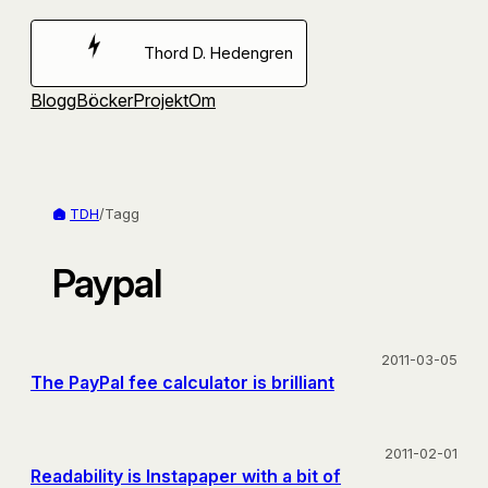
Hoppa
till
Thord D. Hedengren
innehåll
Blogg
Böcker
Projekt
Om
TDH
/
Tagg
Paypal
2011-03-05
The PayPal fee calculator is brilliant
2011-02-01
Readability is Instapaper with a bit of