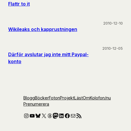
Flattr to it
2010-12-10
Wikileaks och kapprustningen
2010-12-05
Därför avslutar jag inte mitt Paypal-
konto
Blogg
Böcker
Foton
Projekt
Läst
Om
Kolofon
/nu
Prenumerera
Instagram
YouTube
Bluesky
X
Threads
Mastodon
LinkedIn
Facebook
E-post
RSS-flöde