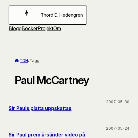
Hoppa
till
Thord D. Hedengren
innehåll
Blogg
Böcker
Projekt
Om
TDH
/
Tagg
Paul McCartney
2007-05-30
Sir Pauls platta uppskattas
2007-05-24
Sir Paul premiärsänder video på