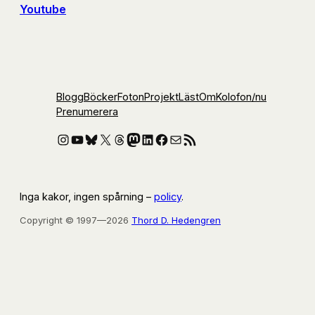
Youtube
Blogg
Böcker
Foton
Projekt
Läst
Om
Kolofon
/nu
Prenumerera
Instagram
YouTube
Bluesky
X
Threads
Mastodon
LinkedIn
Facebook
E-post
RSS-flöde
Inga kakor, ingen spårning –
policy
.
Copyright © 1997—2026
Thord D. Hedengren