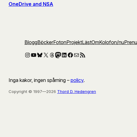
OneDrive and NSA
Blogg
Böcker
Foton
Projekt
Läst
Om
Kolofon
/nu
Pren
Instagram
YouTube
Bluesky
X
Threads
Mastodon
LinkedIn
Facebook
E-post
RSS-flöde
Inga kakor, ingen spårning –
policy
.
Copyright © 1997—2026
Thord D. Hedengren