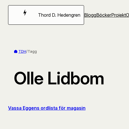
Hoppa
till
Thord D. Hedengren
Blogg
Böcker
Projekt
innehåll
TDH
/
Tagg
Olle Lidbom
Vassa Eggens ordlista för magasin