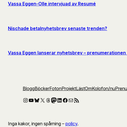
Vassa Eggen-Olle intervjuad av Resumé
Nischade betalnyhetsbrev senaste trenden?
Vassa Eggen lanserar nyhetsbrev – prenumerationen
Blogg
Böcker
Foton
Projekt
Läst
Om
Kolofon
/nu
Pren
Instagram
YouTube
Bluesky
X
Threads
Mastodon
LinkedIn
Facebook
E-post
RSS-flöde
Inga kakor, ingen spårning –
policy
.