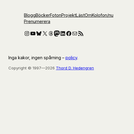
Blogg
Böcker
Foton
Projekt
Läst
Om
Kolofon
/nu
Prenumerera
Instagram
YouTube
Bluesky
X
Threads
Mastodon
LinkedIn
Facebook
E-post
RSS-flöde
Inga kakor, ingen spårning –
policy
.
Copyright © 1997—2026
Thord D. Hedengren