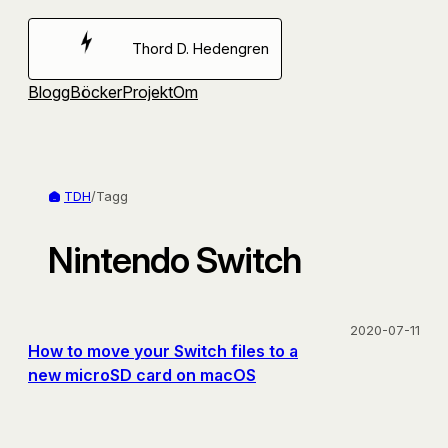
Hoppa
till
Thord D. Hedengren
innehåll
Blogg
Böcker
Projekt
Om
TDH
/
Tagg
Nintendo Switch
2020-07-11
How to move your Switch files to a
new microSD card on macOS