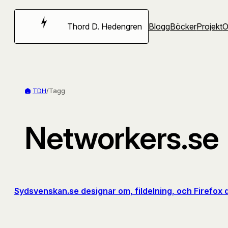
Hoppa
till
Thord D. Hedengren
Blogg
Böcker
Projekt
innehåll
TDH
/
Tagg
Networkers.se
Sydsvenskan.se designar om, fildelning, och Firefox