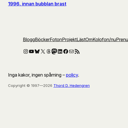
1996, innan bubblan brast
Blogg
Böcker
Foton
Projekt
Läst
Om
Kolofon
/nu
Pren
Instagram
YouTube
Bluesky
X
Threads
Mastodon
LinkedIn
Facebook
E-post
RSS-flöde
Inga kakor, ingen spårning –
policy
.
Copyright © 1997—2026
Thord D. Hedengren