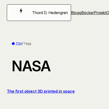
Hoppa
till
Thord D. Hedengren
Blogg
Böcker
Projekt
innehåll
TDH
/
Tagg
NASA
The first object 3D printed in space