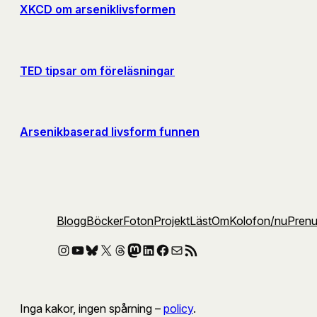
XKCD om arseniklivsformen
TED tipsar om föreläsningar
Arsenikbaserad livsform funnen
Blogg
Böcker
Foton
Projekt
Läst
Om
Kolofon
/nu
Pren
Instagram
YouTube
Bluesky
X
Threads
Mastodon
LinkedIn
Facebook
E-post
RSS-flöde
Inga kakor, ingen spårning –
policy
.