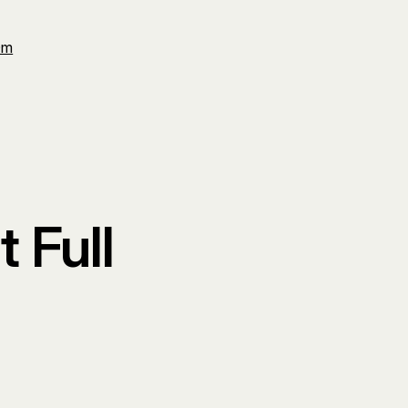
Om
 Full