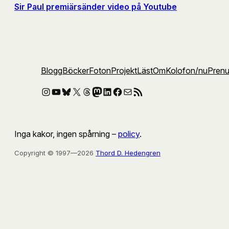
Sir Paul premiärsänder video på Youtube
Blogg
Böcker
Foton
Projekt
Läst
Om
Kolofon
/nu
Pren
Instagram
YouTube
Bluesky
X
Threads
Mastodon
LinkedIn
Facebook
E-post
RSS-flöde
Inga kakor, ingen spårning –
policy
.
Copyright © 1997—2026
Thord D. Hedengren