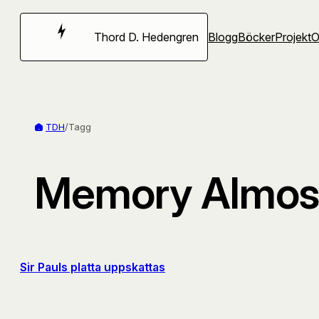
Hoppa
till
Thord D. Hedengren
Blogg
Böcker
Projekt
innehåll
TDH
/
Tagg
Memory Almost
Sir Pauls platta uppskattas